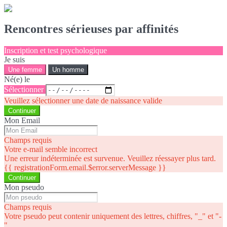
Rencontres sérieuses par affinités
Inscription et test psychologique
Je suis
Une femme
Un homme
Né(e) le
Sélectionner
Veuillez sélectionner une date de naissance valide
Continuer
Mon Email
Champs requis
Votre e-mail semble incorrect
Une erreur indéterminée est survenue. Veuillez réessayer plus tard.
{{ registrationForm.email.$error.serverMessage }}
Continuer
Mon pseudo
Champs requis
Votre pseudo peut contenir uniquement des lettres, chiffres, "_" et "-
"