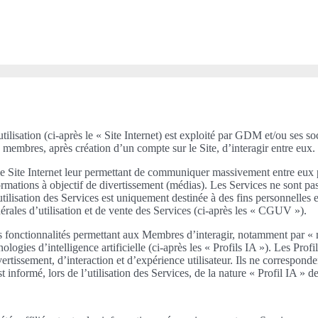
utilisation (ci-après le « Site Internet) est exploité par GDM et/ou ses so
s membres, après création d’un compte sur le Site, d’interagir entre eux. 
 le Site Internet leur permettant de communiquer massivement entre eux 
nformations à objectif de divertissement (médias). Les Services ne sont 
’utilisation des Services est uniquement destinée à des fins personnelle
énérales d’utilisation et de vente des Services (ci-après les « CGUV »).
es fonctionnalités permettant aux Membres d’interagir, notamment par «
nologies d’intelligence artificielle (ci-après les « Profils IA »). Les P
rtissement, d’interaction et d’expérience utilisateur. Ils ne corresponde
mé, lors de l’utilisation des Services, de la nature « Profil IA » des 