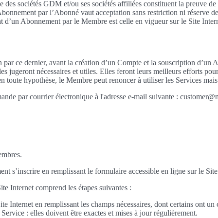
ue des sociétés GDM et/ou ses sociétés affiliées constituent la preuve d
’un Abonnement par l’Abonné vaut acceptation sans restriction ni réserv
hat d’un Abonnement par le Membre est celle en vigueur sur le Site Inter
r ce dernier, avant la création d’un Compte et la souscription d’un A
s jugeront nécessaires et utiles. Elles feront leurs meilleurs efforts po
oute hypothèse, le Membre peut renoncer à utiliser les Services mais re
de par courrier électronique à l'adresse e-mail suivante : customer@
embres.
 s’inscrire en remplissant le formulaire accessible en ligne sur le Site 
Site Internet comprend les étapes suivantes :
 Site Internet en remplissant les champs nécessaires, dont certains ont u
 Service : elles doivent être exactes et mises à jour régulièrement.