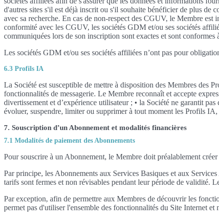
sociétés affiliées afin de s'assurer que les données et informations fou
d'autres sites s'il est déjà inscrit ou s'il souhaite bénéficier de plus 
avec sa recherche. En cas de non-respect des CGUV, le Membre est infor
conformité avec les CGUV, les sociétés GDM et/ou ses sociétés affiliée
communiquées lors de son inscription sont exactes et sont conformes à
Les sociétés GDM et/ou ses sociétés affiliées n’ont pas pour obligatio
6.3 Profils IA
La Société est susceptible de mettre à disposition des Membres des Prof
fonctionnalités de messagerie. Le Membre reconnaît et accepte express
divertissement et d’expérience utilisateur ; • la Société ne garantit pa
évoluer, suspendre, limiter ou supprimer à tout moment les Profils IA,
7. Souscription d’un Abonnement et modalités financières
7.1 Modalités de paiement des Abonnements
Pour souscrire à un Abonnement, le Membre doit préalablement créer
Par principe, les Abonnements aux Services Basiques et aux Services A
tarifs sont fermes et non révisables pendant leur période de validité.
Par exception, afin de permettre aux Membres de découvrir les fonction
permet pas d'utiliser l'ensemble des fonctionnalités du Site Internet e