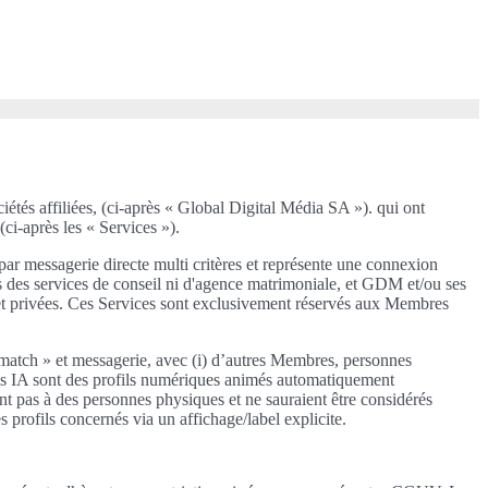
ciétés affiliées, (ci-après « Global Digital Média SA »). qui ont
(ci-après les « Services »).
par messagerie directe multi critères et représente une connexion
pas des services de conseil ni d'agence matrimoniale, et GDM et/ou ses
s et privées. Ces Services sont exclusivement réservés aux Membres
 match » et messagerie, avec (i) d’autres Membres, personnes
rofils IA sont des profils numériques animés automatiquement
nt pas à des personnes physiques et ne sauraient être considérés
profils concernés via un affichage/label explicite.