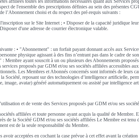
és affiliées toutes les informations nécessaires quant aux Services pro
 respect de l'ensemble des prescriptions définies au sein des présentes 
 de l’Abonnement choisi et du respect des pré-requis suivants :
 l'inscription sur le Site Internet ; • Disposer de la capacité juridique 
Disposer d'une adresse de courrier électronique valable.
n suivante : • "Abonnement" : un forfait payant donnant accès aux Servi
nne physique agissant à des fins n’entrant pas dans le cadre de son act
onné" : Membre ayant souscrit à un ou plusieurs des Abonnements proposés
services proposés par GDM et/ou ses sociétés affiliées accessibles aux 
itionnels. Les Membres et Abonnés concernés sont informés de leurs cara
la Société, reposant sur des technologies d’intelligence artificielle, pe
 image, avatar) généré automatiquement ou assisté par intelligence artif
'utilisation et de vente des Services proposés par GDM et/ou ses société
étés affiliées et toute personne ayant acquis la qualité de Membre. Ell
s de la Société GDM et/ou ses sociétés affiliées Le Membre est tenu
ent est de la seule responsabilité du Membre.
avoir acceptées en cochant la case prévue à cet effet avant la créatio