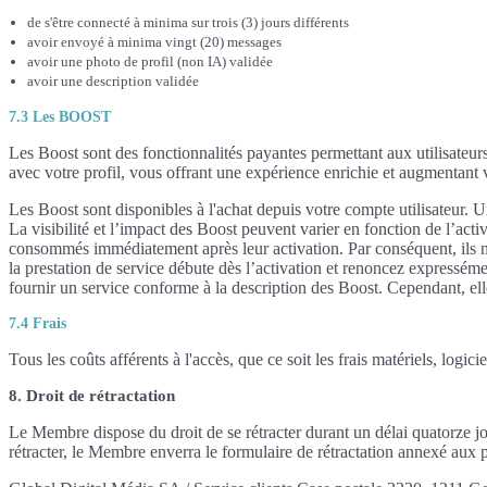
de s'être connecté à minima sur trois (3) jours différents
avoir envoyé à minima vingt (20) messages
avoir une photo de profil (non IA) validée
avoir une description validée
7.3 Les BOOST
Les Boost sont des fonctionnalités payantes permettant aux utilisateurs d
avec votre profil, vous offrant une expérience enrichie et augmentant 
Les Boost sont disponibles à l'achat depuis votre compte utilisateur. U
La visibilité et l’impact des Boost peuvent varier en fonction de l’act
consommés immédiatement après leur activation. Par conséquent, ils ne
la prestation de service débute dès l’activation et renoncez expressém
fournir un service conforme à la description des Boost. Cependant, elle
7.4 Frais
Tous les coûts afférents à l'accès, que ce soit les frais matériels, log
8. Droit de rétractation
Le Membre dispose du droit de se rétracter durant un délai quatorze j
rétracter, le Membre enverra le formulaire de rétractation annexé aux