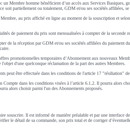
ec un Membre homme bénéficient d’un accès aux Services Basiques, gratu
 ce soit partiellement ou totalement, GDM et/ou ses sociétés affiliées, se 
mbre, au prix affiché en ligne au moment de la souscription et selon l
alités de paiement du prix sont mensualisées à compter de la seconde r
pter de la réception par GDM et/ou ses sociétés affiliées du paiement
caire.
des offres promotionnelles temporaires d’Abonnement aux nouveaux Mem
e l'objet d'une quelconque réclamation de la part des autres Membres.
 peut être effectuée dans les conditions de l'article 17 "résiliation" 
Compte dans les conditions visées à l’article 6.1.2. Il pourra alors 
 pourra alors choisir parmi l'un des Abonnements proposés.
ire souscrire. Il est informé de manière préalable et par une interface
fier le détail de sa commande, son prix total et de corriger d’éventuell