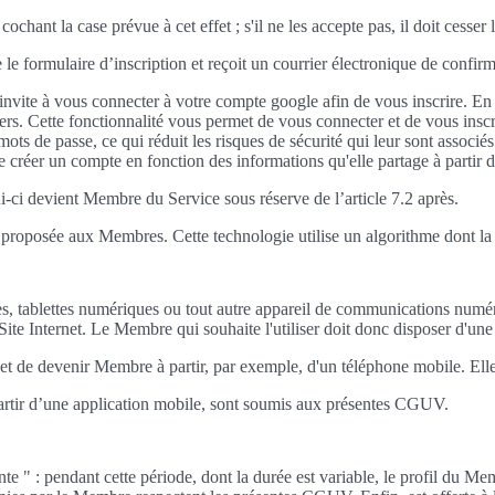
hant la case prévue à cet effet ; s'il ne les accepte pas, il doit cesser 
e le formulaire d’inscription et reçoit un courrier électronique de confirm
nvite à vous connecter à votre compte google afin de vous inscrire. En 
ers. Cette fonctionnalité vous permet de vous connecter et de vous inscrir
ts de passe, ce qui réduit les risques de sécurité qui leur sont associés
e créer un compte en fonction des informations qu'elle partage à partir
lui-ci devient Membre du Service sous réserve de l’article 7.2 après.
est proposée aux Membres. Cette technologie utilise un algorithme dont la
es, tablettes numériques ou tout autre appareil de communications numér
u Site Internet. Le Membre qui souhaite l'utiliser doit donc disposer d'un
pte et de devenir Membre à partir, par exemple, d'un téléphone mobile. E
partir d’une application mobile, sont soumis aux présentes CGUV.
te " : pendant cette période, dont la durée est variable, le profil du Me