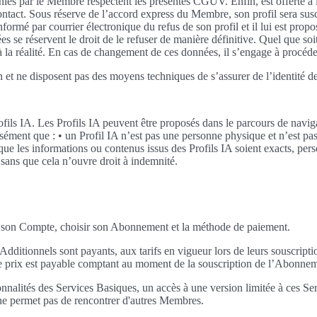
rnies par le Membre respectent les présentes CGUV. Enfin, est offerte à l'u
de contact. Sous réserve de l’accord express du Membre, son profil sera su
mé par courrier électronique du refus de son profil et il lui est propo
s se réservent le droit de le refuser de manière définitive. Quel que so
 la réalité. En cas de changement de ces données, il s’engage à procéd
n et ne disposent pas des moyens techniques de s’assurer de l’identité de
ils IA. Les Profils IA peuvent être proposés dans le parcours de navigat
ément que : • un Profil IA n’est pas une personne physique et n’est pas
s que les informations ou contenus issus des Profils IA soient exacts, per
 sans que cela n’ouvre droit à indemnité.
 son Compte, choisir son Abonnement et la méthode de paiement.
dditionnels sont payants, aux tarifs en vigueur lors de leurs souscrip
 Le prix est payable comptant au moment de la souscription de l’Abonnem
nalités des Services Basiques, un accès à une version limitée à ces Servi
t ne permet pas de rencontrer d'autres Membres.