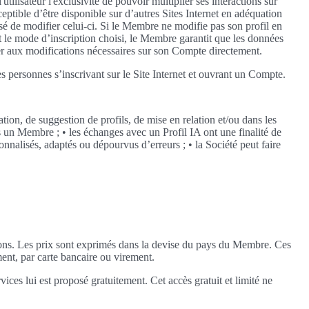
tilisateur l'exclusivité de pouvoir multiplier ses interactions sur
sceptible d’être disponible sur d’autres Sites Internet en adéquation
sé de modifier celui-ci. Si le Membre ne modifie pas son profil en
it le mode d’inscription choisi, le Membre garantit que les données
er aux modifications nécessaires sur son Compte directement.
s personnes s’inscrivant sur le Site Internet et ouvrant un Compte.
ion, de suggestion de profils, de mise en relation et/ou dans les
 un Membre ; • les échanges avec un Profil IA ont une finalité de
sonnalisés, adaptés ou dépourvus d’erreurs ; • la Société peut faire
tions. Les prix sont exprimés dans la devise du pays du Membre. Ces
ent, par carte bancaire ou virement.
ces lui est proposé gratuitement. Cet accès gratuit et limité ne