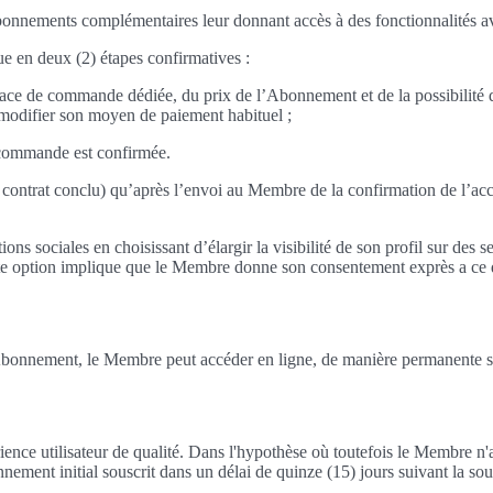
ments complémentaires leur donnant accès à des fonctionnalités avancée
 en deux (2) étapes confirmatives :
ce de commande dédiée, du prix de l’Abonnement et de la possibilité qu'i
modifier son moyen de paiement habituel ;
 commande est confirmée.
contrat conclu) qu’après l’envoi au Membre de la confirmation de l’ac
ions sociales en choisissant d’élargir la visibilité de son profil sur de
ette option implique que le Membre donne son consentement exprès a ce qu
onnement, le Membre peut accéder en ligne, de manière permanente sur l
ence utilisateur de qualité. Dans l'hypothèse où toutefois le Membre n'aur
ement initial souscrit dans un délai de quinze (15) jours suivant la sous