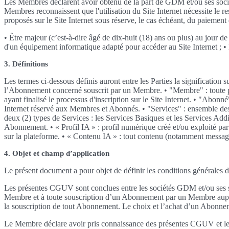
Les Membres déclarent avoir obtenu de la part de GDM et/ou ses sociét
Membres reconnaissent que l'utilisation du Site Internet nécessite le
proposés sur le Site Internet sous réserve, le cas échéant, du paiement
• Être majeur (c’est-à-dire âgé de dix-huit (18) ans ou plus) au jour de
d'un équipement informatique adapté pour accéder au Site Internet ; • 
3. Définitions
Les termes ci-dessous définis auront entre les Parties la significatio
l’Abonnement concerné souscrit par un Membre. • "Membre" : toute perso
ayant finalisé le processus d'inscription sur le Site Internet. • "Ab
Internet réservé aux Membres et Abonnés. • "Services" : ensemble des 
deux (2) types de Services : les Services Basiques et les Services Add
Abonnement. • « Profil IA » : profil numérique créé et/ou exploité par 
sur la plateforme. • « Contenu IA » : tout contenu (notamment message,
4. Objet et champ d’application
Le présent document a pour objet de définir les conditions générales d
Les présentes CGUV sont conclues entre les sociétés GDM et/ou ses soci
Membre et à toute souscription d’un Abonnement par un Membre auprè
la souscription de tout Abonnement. Le choix et l’achat d’un Abonnem
Le Membre déclare avoir pris connaissance des présentes CGUV et les 