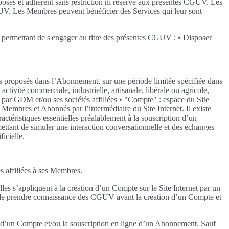
posés et adhèrent sans restriction ni réserve aux présentes CGUV. Les
CGUV. Les Membres peuvent bénéficier des Services qui leur sont
leur permettant de s'engager au titre des présentes CGUV ; • Disposer
ces proposés dans l’Abonnement, sur une période limitée spécifiée dans
ivité commerciale, industrielle, artisanale, libérale ou agricole,
 par GDM et/ou ses sociétés affiliées • "Compte" : espace du Site
Membres et Abonnés par l’intermédiaire du Site Internet. Il existe
ctéristiques essentielles préalablement à la souscription d’un
rmettant de simuler une interaction conversationnelle et des échanges
icielle.
s affiliées à ses Membres.
es s’appliquent à la création d’un Compte sur le Site Internet par un
 de prendre connaissance des CGUV avant la création d’un Compte et
n d’un Compte et/ou la souscription en ligne d’un Abonnement. Sauf